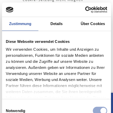
wären.
Mittels eines Cookies können
die Informationen und Angebote
auf unserer Internetseite im
Zustimmung
Details
Über Cookies
Sinne des Benutzers optimiert
werden. Cookies ermöglichen
uns, wie bereits erwähnt, die
Benutzer unserer Internetseite
Diese Webseite verwendet Cookies
wiederzuerkennen. Zweck dieser
Wiedererkennung ist es, den
Wir verwenden Cookies, um Inhalte und Anzeigen zu
Nutzern die Verwendung unserer
personalisieren, Funktionen für soziale Medien anbieten
Internetseite zu erleichtern. Der
zu können und die Zugriffe auf unsere Website zu
Benutzer einer Internetseite, die
Cookies verwendet, muss
analysieren. Außerdem geben wir Informationen zu Ihrer
beispielsweise nicht bei jedem
Verwendung unserer Website an unsere Partner für
Besuch der Internetseite erneut
soziale Medien, Werbung und Analysen weiter. Unsere
seine Zugangsdaten eingeben,
weil dies von der Internetseite
Partner führen diese Informationen möglicherweise mit
und dem auf dem
weiteren Daten zusammen, die Sie ihnen bereitgestellt
Computersystem des Benutzers
haben oder die sie im Rahmen Ihrer Nutzung der Dienste
abgelegten Cookie übernommen
wird. Ein weiteres Beispiel ist
gesammelt haben.
Einwilligungsauswahl
das Cookie eines Warenkorbes
Notwendig
im Online-Shop. Der Online-Shop